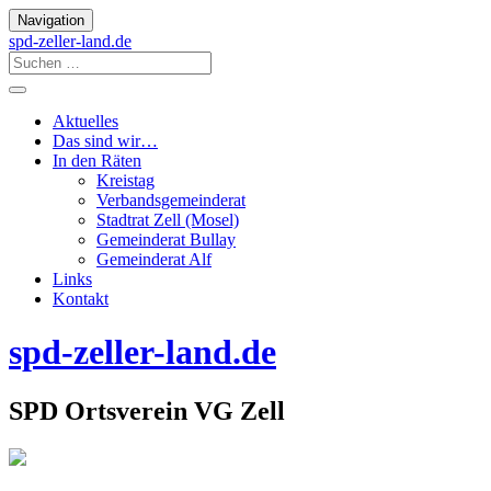
Navigation
spd-zeller-land.de
Aktuelles
Das sind wir…
In den Räten
Kreistag
Verbandsgemeinderat
Stadtrat Zell (Mosel)
Gemeinderat Bullay
Gemeinderat Alf
Links
Kontakt
spd-zeller-land.de
SPD Ortsverein VG Zell