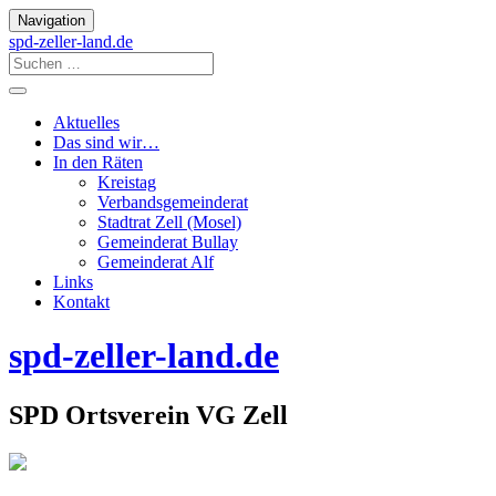
Navigation
spd-zeller-land.de
Aktuelles
Das sind wir…
In den Räten
Kreistag
Verbandsgemeinderat
Stadtrat Zell (Mosel)
Gemeinderat Bullay
Gemeinderat Alf
Links
Kontakt
spd-zeller-land.de
SPD Ortsverein VG Zell