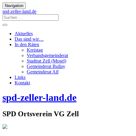
Navigation
spd-zeller-land.de
Aktuelles
Das sind wir…
In den Räten
Kreistag
Verbandsgemeinderat
Stadtrat Zell (Mosel)
Gemeinderat Bullay
Gemeinderat Alf
Links
Kontakt
spd-zeller-land.de
SPD Ortsverein VG Zell