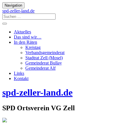
Navigation
spd-zeller-land.de
Aktuelles
Das sind wir…
In den Räten
Kreistag
Verbandsgemeinderat
Stadtrat Zell (Mosel)
Gemeinderat Bullay
Gemeinderat Alf
Links
Kontakt
spd-zeller-land.de
SPD Ortsverein VG Zell