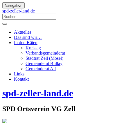
Navigation
spd-zeller-land.de
Aktuelles
Das sind wir…
In den Räten
Kreistag
Verbandsgemeinderat
Stadtrat Zell (Mosel)
Gemeinderat Bullay
Gemeinderat Alf
Links
Kontakt
spd-zeller-land.de
SPD Ortsverein VG Zell