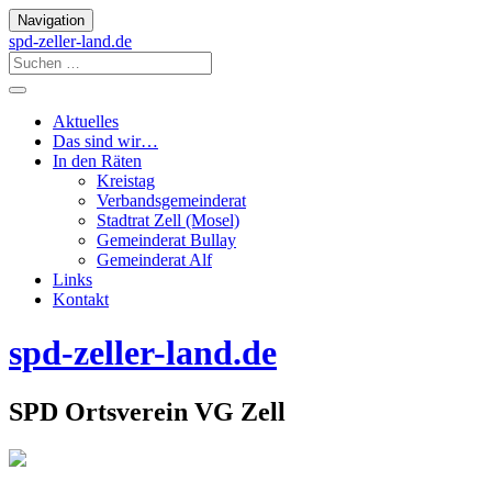
Navigation
spd-zeller-land.de
Aktuelles
Das sind wir…
In den Räten
Kreistag
Verbandsgemeinderat
Stadtrat Zell (Mosel)
Gemeinderat Bullay
Gemeinderat Alf
Links
Kontakt
spd-zeller-land.de
SPD Ortsverein VG Zell