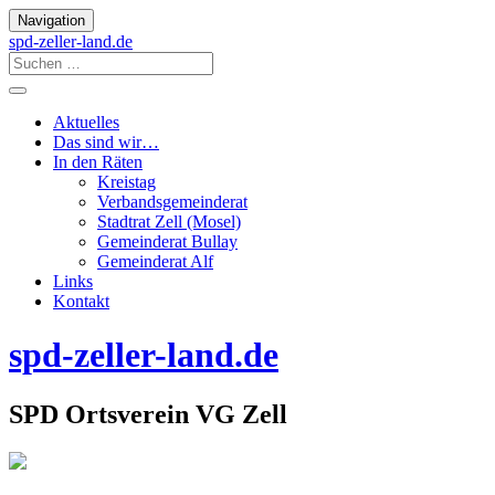
Navigation
spd-zeller-land.de
Aktuelles
Das sind wir…
In den Räten
Kreistag
Verbandsgemeinderat
Stadtrat Zell (Mosel)
Gemeinderat Bullay
Gemeinderat Alf
Links
Kontakt
spd-zeller-land.de
SPD Ortsverein VG Zell