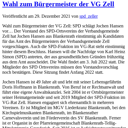
Wahl zum Bürgermeister der VG Zell
Veröffentlicht am
29. Dezember 2021
von
spd_zeller
Wahl zum Bürgermeister der VG Zell: SPD schlägt Jochen Hansen
vor… Der Vorstand des SPD-Ortsvereins der Verbandsgemeinde
Zell hat Jochen Hansen aus Blankenrath einstimmig als Kandidaten
für das Amt des Bürgermeisters der Verbandsgemeinde Zell
vorgeschlagen. Auch die SPD-Fraktion im VG-Rat steht einstimmig
hinter diesem Beschluss. Hansen will die Nachfolge von Karl Heinz
Simon (SPD) antreten, der aus gesundheitlichen Gründen frühzeitig
aus dem Amt ausscheidet. Die Wahl findet am 3. Juli 2022 statt. Die
Mitglieder des SPD Ortsvereins müssen den Vorstandsvorschlag
noch bestätigen. Diese Sitzung findet Anfang 2022 statt.
Jochen Hansen ist 49 Jahre alt und lebt mit seiner Lebensgefährtin
Doris Hoffmann in Blankenrath. Von Beruf ist er Rechtsanwalt und
führt eine eigene Anwaltskanzlei. Seit 2004 ist er Ortsbürgermeister
seiner Heimatgemeinde und seit 2019 Mitglied der SPD-Fraktion im
VG-Rat Zell. Hansen engagiert sich ehrenamtlich in mehreren
Vereinen. Er ist Mitglied im MGV Liederkranz Blankenrath, bei den
Kirchspielmusikanten Blankenrath, im Blankenrather
Carnevalsverein und im Förderverein des SV Blankenrath. Ferner
ist er Organist in der Pfarreiengemeinschaft Blankenrath-Tellig-