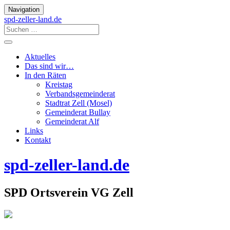
Navigation
spd-zeller-land.de
Aktuelles
Das sind wir…
In den Räten
Kreistag
Verbandsgemeinderat
Stadtrat Zell (Mosel)
Gemeinderat Bullay
Gemeinderat Alf
Links
Kontakt
spd-zeller-land.de
SPD Ortsverein VG Zell