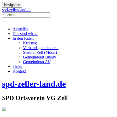
Navigation
spd-zeller-land.de
Aktuelles
Das sind wir…
In den Räten
Kreistag
Verbandsgemeinderat
Stadtrat Zell (Mosel)
Gemeinderat Bullay
Gemeinderat Alf
Links
Kontakt
spd-zeller-land.de
SPD Ortsverein VG Zell